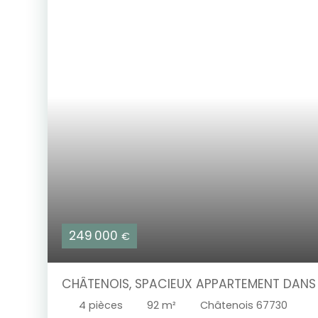
249 000
€
CHÂTENOIS, SPACIEUX APPARTEMENT DANS
TERRASSE
4
pièces
92
m²
Châtenois 67730