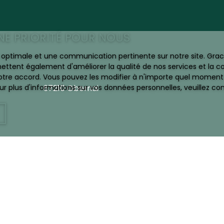
UNE PRIORITÉ POUR NOUS
ce optimale et une communication pertinente sur notre site. Gr
ettent également d'améliorer la qualité de nos services et la con
tre accord. Vous pouvez les modifier à n'importe quel moment via
67210 Obernai
r plus d'informations sur vos données personnelles, veuillez co
JE SUIS PROPRIÉTAIRE
Estimez mon bien
Vendre avec l'agence AiR
Espace vendeur