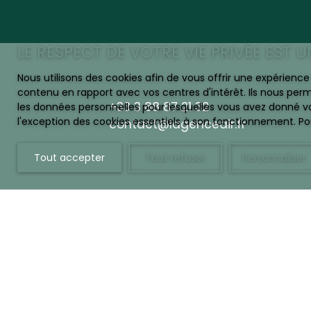
LE RESPECT DE VOTRE VIE PRIVÉE EST 
Nous utilisons des cookies afin de vous offrir une expérien
contenu en rapport avec vos centres d'intérêt. Ils nous perm
+33 3 88 87 21 32
les données personnelles pour lesquelles vous avez donné vo
l'exception des cookies essentiels à son fonctionnement. Pou
contact@lagenceair.fr
Tout accepter
Tout refuser
Personnaliser
JE RECHERCHE UN BIEN
Vente appartement Strasbourg (67000)
Vente appartement Strasbourg (67100)
Location appartement Boersch (67530)