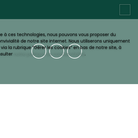
ace à ces technologies, nous pouvons vous proposer du
vivialité de notre site internet. Nous utiliserons uniquement
 la rubrique ″Gérer les cookies″ en bas de notre site, à
nsulter
notre politique de confidentialité
.
INFORMATIONS
Barème des honoraires
Mentions légales
Politique de confidentialité