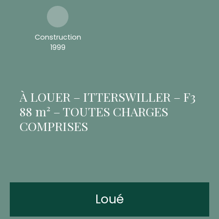
Construction
1999
À LOUER – ITTERSWILLER – F3
88 m² – TOUTES CHARGES
COMPRISES
Loué