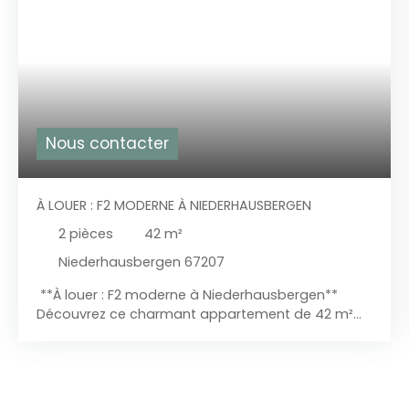
Nous contacter
À LOUER : F2 MODERNE À NIEDERHAUSBERGEN
2
pièces
42
m²
Niederhausbergen 67207
**À louer : F2 moderne à Niederhausbergen**
Découvrez ce charmant appartement de 42 m²
situé au dernier étage de la toute nouvelle
copropriété « La Ruche » ! Se logement se
compose d'une entrée donnant sur la pièce de vie
avec cuisine neuve totalement aménagée et