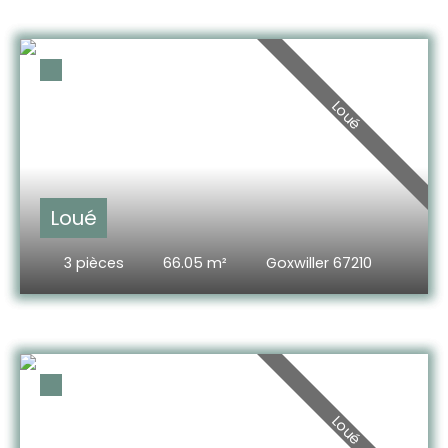
Loué
Loué
3
pièces
66.05
m²
Goxwiller 67210
Loué