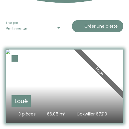
Trier par
Créer une alerte
Pertinence
Loué
Loué
3
pièces
66.05
m²
Goxwiller 67210