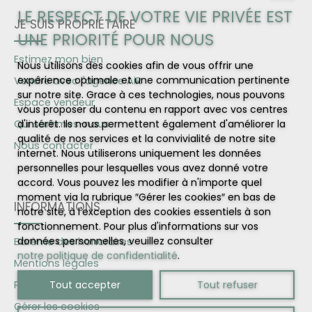
LE RESPECT DE VOTRE VIE PRIVÉE EST
JE SUIS PROPRIÉTAIRE
UNE PRIORITÉ POUR NOUS
Estimez mon bien
Nous utilisons des cookies afin de vous offrir une
expérience optimale et une communication pertinente
Vendre avec l'agence AiR
sur notre site. Grace à ces technologies, nous pouvons
Espace vendeur
vous proposer du contenu en rapport avec vos centres
Qui sommes-nous
d'intérêt. Ils nous permettent également d'améliorer la
qualité de nos services et la convivialité de notre site
Nous contacter
internet. Nous utiliserons uniquement les données
personnelles pour lesquelles vous avez donné votre
accord. Vous pouvez les modifier à n'importe quel
moment via la rubrique ″Gérer les cookies″ en bas de
INFORMATIONS
notre site, à l'exception des cookies essentiels à son
fonctionnement. Pour plus d'informations sur vos
données personnelles, veuillez consulter
Barème des honoraires
notre politique de confidentialité
.
Mentions légales
Tout accepter
Tout refuser
Politique de confidentialité
Gérer les cookies