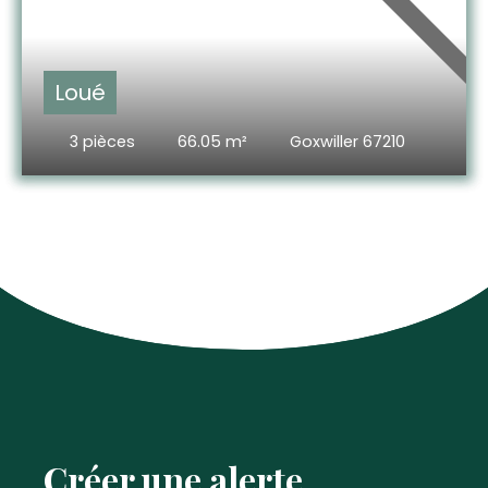
Loué
3
pièces
66.05
m²
Goxwiller 67210
Créer une alerte