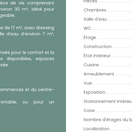
Pièces
pièce de vie comprenant
nviron 30 m², idéal pour
Chambres
geable.
Salle d'eau
 de 17 m², avec dressing
WC
le d’eau d’environ 7 m²,
Étage
Construction
sée pour le confort et la
État intérieur
ne disponibles, espaces
sée.
Cuisine
Ameublement
Vue
 commerces et du centre-
Exposition
Stationnement intérieu
nfortable, ou pour un
Cave
Nombre d'étages du 
Localisation