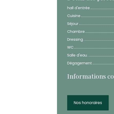
hall d'entrée
Cuisine
Séjour
Chambre
Dressing
WC
Salle d'eau
Dégagement
Informations c
Nos honoraires