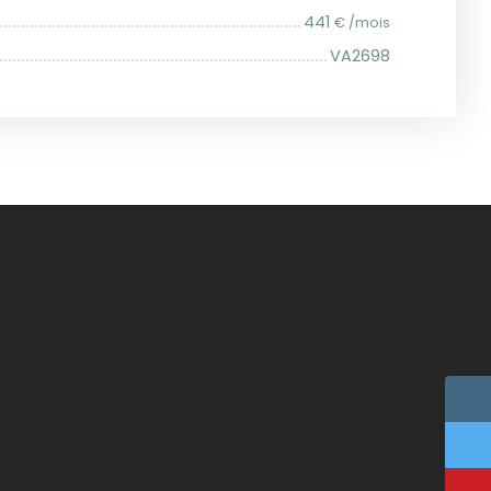
441
€ /mois
VA2698