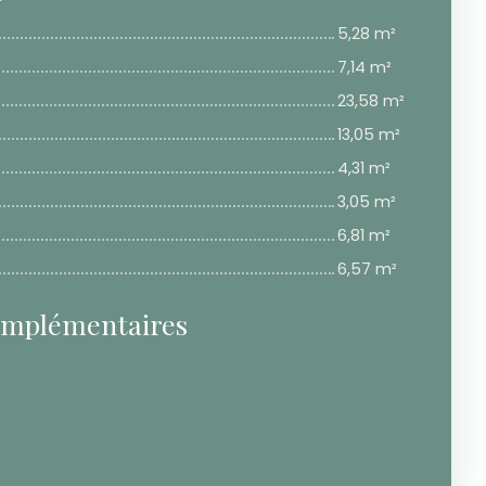
5,28 m²
7,14 m²
23,58 m²
13,05 m²
4,31 m²
3,05 m²
6,81 m²
6,57 m²
omplémentaires