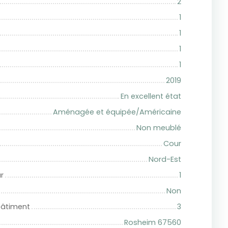
2
1
1
1
1
2019
En excellent état
Aménagée et équipée/Américaine
Non meublé
Cour
Nord-Est
r
1
Non
bâtiment
3
Rosheim 67560