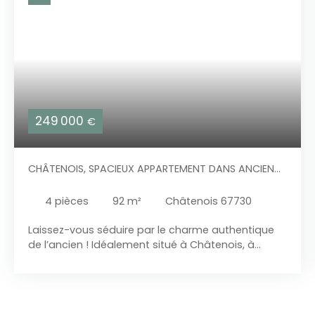
249 000
€
CHÂTENOIS, SPACIEUX APPARTEMENT DANS ANCIENNE
MAISON AVEC BALCON ET TERRASSE
4
pièces
92
m²
Châtenois 67730
Laissez-vous séduire par le charme authentique
de l’ancien ! Idéalement situé à Châtenois, à
proximité immédiate des axes routiers, des
écoles, des commerces et de toutes les
commodités, cet appartement de caractère vous
offre un cadre de vie à la fois pratique et