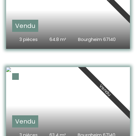
Vendu
3
pièces
64.8
m²
Bourgheim 67140
Vendu
Vendu
3
pièces
63.4
m²
Bourgheim 67140