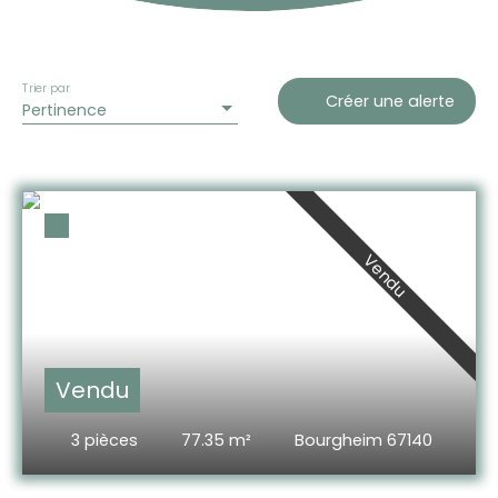
Trier par
Créer une alerte
Pertinence
Vendu
Vendu
3
pièces
77.35
m²
Bourgheim 67140