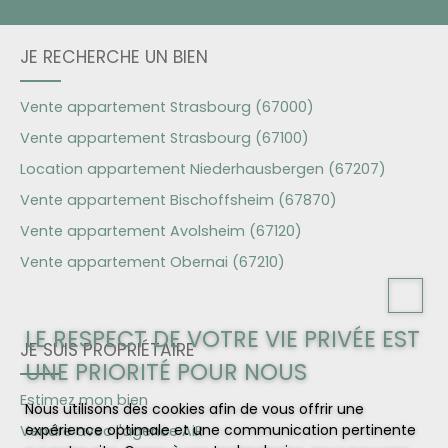
JE RECHERCHE UN BIEN
Vente appartement Strasbourg (67000)
Vente appartement Strasbourg (67100)
Location appartement Niederhausbergen (67207)
Vente appartement Bischoffsheim (67870)
Vente appartement Avolsheim (67120)
Vente appartement Obernai (67210)
LE RESPECT DE VOTRE VIE PRIVÉE EST
JE SUIS PROPRIÉTAIRE
UNE PRIORITÉ POUR NOUS
Estimez mon bien
Nous utilisons des cookies afin de vous offrir une
expérience optimale et une communication pertinente
Vendre avec l'agence AiR