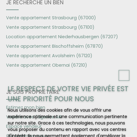
JE RECHERCHE UN BIEN
Vente appartement Strasbourg (67000)
Vente appartement Strasbourg (67100)
Location appartement Niederhausbergen (67207)
Vente appartement Bischoffsheim (67870)
Vente appartement Avolsheim (67120)
Vente appartement Obernai (67210)
LE RESPECT DE VOTRE VIE PRIVÉE EST
JE SUIS PROPRIÉTAIRE
UNE PRIORITÉ POUR NOUS
Estimez mon bien
Nous utilisons des cookies afin de vous offrir une
expérience optimale et une communication pertinente
Vendre avec l'agence AiR
sur notre site. Grace à ces technologies, nous pouvons
Espace vendeur
vous proposer du contenu en rapport avec vos centres
Qui sommes-nous
d'intérêt. Ils nous permettent également d'améliorer la