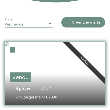
Trier par
Créer une alerte
Pertinence
Vendu
Vendu
4
pièces
77
m²
Krautergersheim 67880