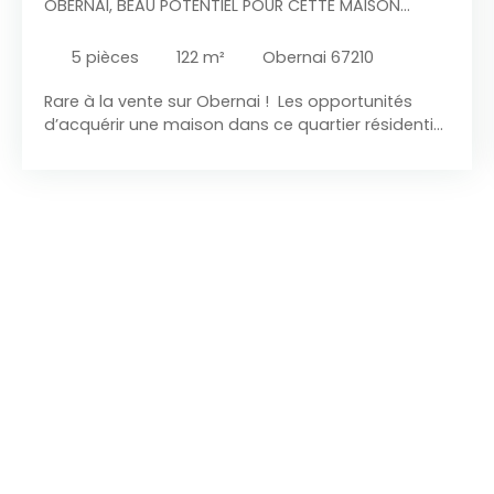
OBERNAI, BEAU POTENTIEL POUR CETTE MAISON
INDIVIDUELLE SUR PLUS DE 7 ARES
5
pièces
122
m²
Obernai 67210
Rare à la vente sur Obernai ! Les opportunités
d’acquérir une maison dans ce quartier résidentiel
très recherché, à la fois calme et à quelques
minutes seulement du centre-ville et de ses
commerces, sont particulièrement rares. Venez
découvrir cette maison idéalement implantée sur
un magnifique terrain de plus de 7 ares, offrant un
cadre de vie paisible et un potentiel exceptionnel
pour donner vie à votre projet. Au rez-de-
chaussée, vous trouverez une entrée desservant
un vaste double salon-séjour lumineux, une
cuisine, une salle d’eau, un WC indépendant, une
chambre, un bureau ainsi que l’accès à l’étage.
L’étage accueille trois chambres supplémentaires
ainsi qu’une salle de bains avec WC. Un sous-sol
complet offre de nombreux espaces de stockage
et de rangement, complété par une dépendance