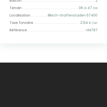
Balcon
2
Terrain
06 a 47 ca
Localisation
Illkirch-Graffenstaden 67400
Taxe foncière
2 124
€ /an
Référence
VM797