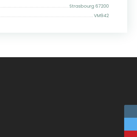
Strasbourg 67200
VM942