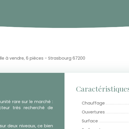
lle à vendre, 6 pièces - Strasbourg 67200
Caractéristique
nité rare sur le marché :
Chauffage
cteur très recherché de
Ouvertures
Surface
sur deux niveaux, ce bien