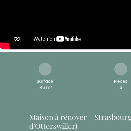
Surface
Pièces
146
m²
6
Maison à rénover – Strasbour
d’Otterswiller)