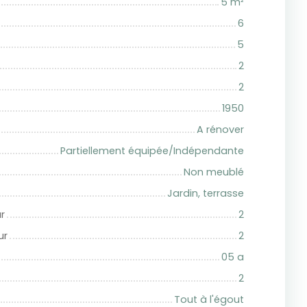
5
m²
6
5
2
2
1950
A rénover
Partiellement équipée/Indépendante
Non meublé
Jardin, terrasse
r
2
ur
2
05 a
2
Tout à l'égout