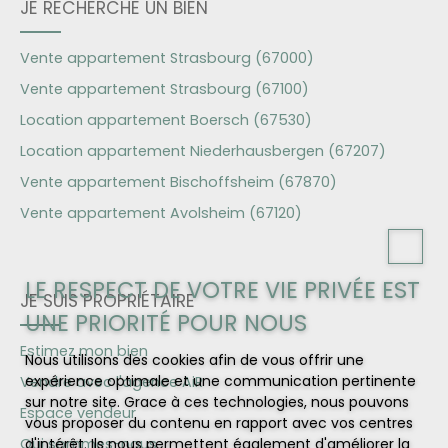
JE RECHERCHE UN BIEN
Vente appartement Strasbourg (67000)
Vente appartement Strasbourg (67100)
Location appartement Boersch (67530)
Location appartement Niederhausbergen (67207)
Vente appartement Bischoffsheim (67870)
Vente appartement Avolsheim (67120)
LE RESPECT DE VOTRE VIE PRIVÉE EST
JE SUIS PROPRIÉTAIRE
UNE PRIORITÉ POUR NOUS
Estimez mon bien
Nous utilisons des cookies afin de vous offrir une
expérience optimale et une communication pertinente
Vendre avec l'agence AiR
sur notre site. Grace à ces technologies, nous pouvons
Espace vendeur
vous proposer du contenu en rapport avec vos centres
Qui sommes-nous
d'intérêt. Ils nous permettent également d'améliorer la