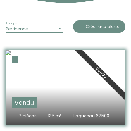
Trier par
Créer une alerte
Pertinence
Vendu
Vendu
7
pièces
135
m²
Haguenau 67500