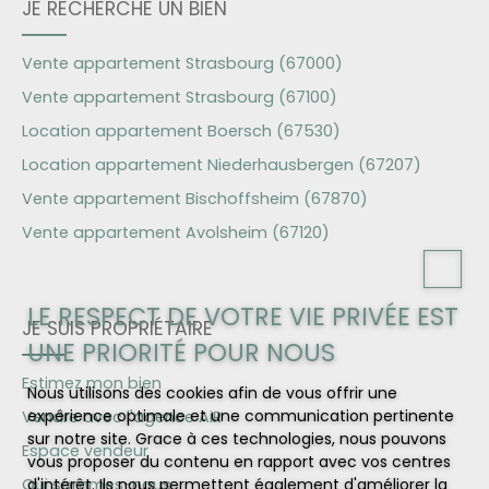
JE RECHERCHE UN BIEN
Vente appartement Strasbourg (67000)
Vente appartement Strasbourg (67100)
Location appartement Boersch (67530)
Location appartement Niederhausbergen (67207)
Vente appartement Bischoffsheim (67870)
Vente appartement Avolsheim (67120)
LE RESPECT DE VOTRE VIE PRIVÉE EST
JE SUIS PROPRIÉTAIRE
UNE PRIORITÉ POUR NOUS
Estimez mon bien
Nous utilisons des cookies afin de vous offrir une
expérience optimale et une communication pertinente
Vendre avec l'agence AiR
sur notre site. Grace à ces technologies, nous pouvons
Espace vendeur
vous proposer du contenu en rapport avec vos centres
Qui sommes-nous
d'intérêt. Ils nous permettent également d'améliorer la