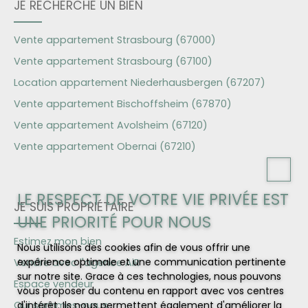
JE RECHERCHE UN BIEN
Vente appartement Strasbourg (67000)
Vente appartement Strasbourg (67100)
Location appartement Niederhausbergen (67207)
Vente appartement Bischoffsheim (67870)
Vente appartement Avolsheim (67120)
Vente appartement Obernai (67210)
LE RESPECT DE VOTRE VIE PRIVÉE EST
JE SUIS PROPRIÉTAIRE
UNE PRIORITÉ POUR NOUS
Estimez mon bien
Nous utilisons des cookies afin de vous offrir une
expérience optimale et une communication pertinente
Vendre avec l'agence AiR
sur notre site. Grace à ces technologies, nous pouvons
Espace vendeur
vous proposer du contenu en rapport avec vos centres
Qui sommes-nous
d'intérêt. Ils nous permettent également d'améliorer la