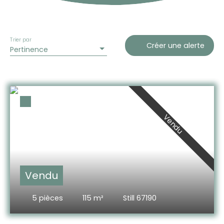
Trier par
Créer une alerte
Pertinence
Vendu
Vendu
5
pièces
115
m²
Still 67190