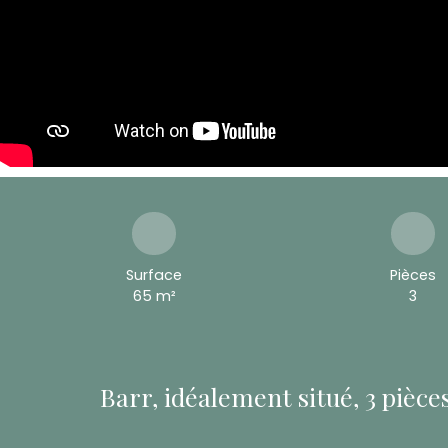
Surface
Pièces
65
m²
3
Barr, idéalement situé, 3 pièc