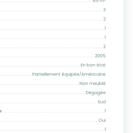
65
m²
3
2
1
1
2
2005
En bon état
Partiellement équipée/Américaine
Non meublé
Dégagée
Sud
r
1
Oui
1