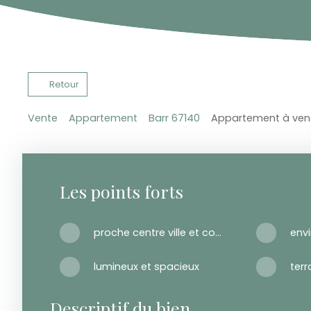
Retour
Vente
Appartement
Barr 67140
Appartement à vendr
Les points forts
proche centre ville et commodités
lumineux et spacieux
Descriptif du bien