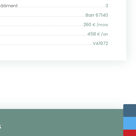
bâtiment
3
Barr 67140
260
€ /mois
458
€ /an
VA1972
s