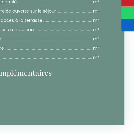
carrelé
m²
elée ouverte sur le séjour
m²
 accès à la terrasse
m²
cès à un balcon
m²
e
m²
re
m²
m²
omplémentaires