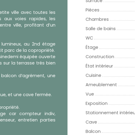
Surface
Pièces
tite ville avec toutes les
aux voies rapides, les
Chambres
tre ville, profitant d’un
Salle de bains
WC
 lumineux, au 2nd étage
Étage
t parc de la copropriété.
Construction
sinedemi équipée ouverte
 sur la terrasse trés bien
État intérieur
Cuisine
 balcon d’agrément, une
Ameublement
Vue
ue, et une cave fermée.
Exposition
ropriété.
Stationnement intérieu
ge car compteur indiv,
nseur, entretien parties
Cave
Balcon