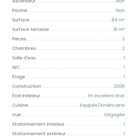
Ascenseur
Non
Piscine
Non
Surface
84
m²
Surface terrasse
16
m²
Pièces
3
Chambres
2
Salle d'eau
1
WC
1
Étage
1
Construction
2006
État intérieur
En excellent état
Cuisine
Equipée/Américaine
Vue
Dégagée
Stationnement intérieur
1
Stationnement extérieur
1