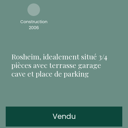
Construction
2006
Rosheim, idealement situé 3/4
pièces avec terrasse garage
cave et place de parking
Vendu