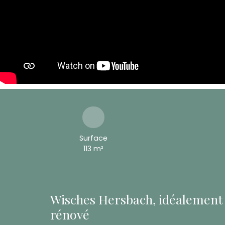
Surface
113
m²
Wisches Hersbach, idéalement 
rénové