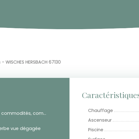
s - WISCHES HERSBACH 67130
Caractéristique
Chauffage
Prox commodités, commerces
Ascenseur
erbe vue dégagée
Piscine