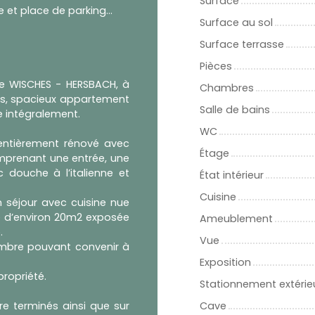
Surface
cave et place de parking privée
Surface au sol
Surface terrasse
Pièces
de WISCHES - HERSBACH, à
Chambres
es, spacieux appartement
Salle de bains
 intégralement.
WC
 entièrement rénové avec
Étage
omprenant une entrée, une
 douche à l’italienne et
État intérieur
Cuisine
n séjour avec cuisine nue
se d’environ 20m2 exposée
Ameublement
.
Vue
ambre pouvant convenir à
Exposition
ropriété.
Stationnement extérie
Cave
re terminés ainsi que sur