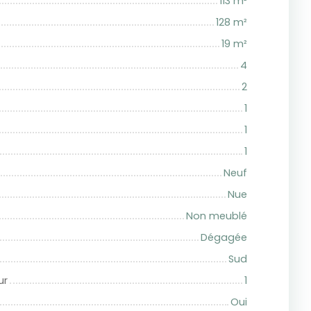
113
m²
128
m²
19
m²
4
2
1
1
1
Neuf
Nue
Non meublé
Dégagée
Sud
ur
1
Oui