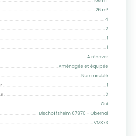
108
m²
26
m²
4
2
1
1
A rénover
Aménagée et équipée
Non meublé
r
1
ur
2
Oui
Bischoffsheim 67870 - Obernai
VM373