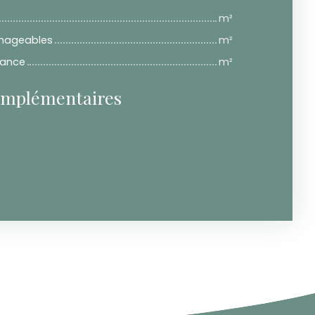
m²
nageables
m²
dance
m²
omplémentaires