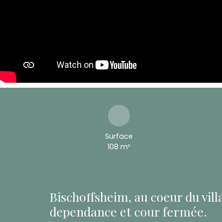
Surface
108
m²
Bischoffsheim, au coeur du vill
dependance et cour fermée.