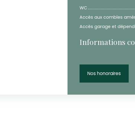
WC
Accès aux combles amé
Accès garage et dépen
Informations c
Nos honoraires