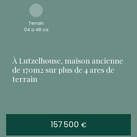
Terrain
04 a 48 ca
À Lutzelhouse, maison ancienne
de 170m2 sur plus de 4 ares de
terrain
157 500
€