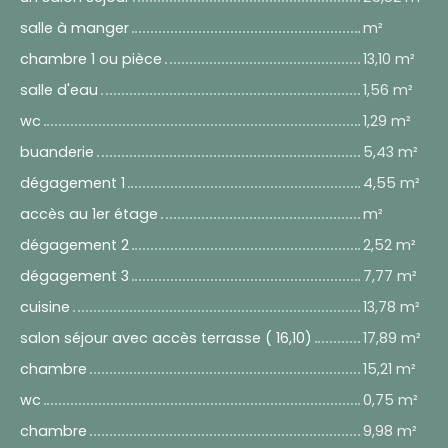
salle à manger
m²
chambre 1 ou pièce
13,10 m²
salle d'eau
1,56 m²
wc
1,29 m²
buanderie
5,43 m²
dégagement 1
4,55 m²
accès au 1er étage
m²
dégagement 2
2,52 m²
dégagement 3
7,77 m²
cuisine
13,78 m²
salon séjour avec accès terrasse ( 16,10)
17,89 m²
chambre
15,21 m²
wc
0,75 m²
chambre
9,98 m²