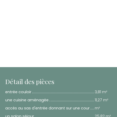
Détail des pièces
entrée couloir
3,81 m²
une cuisine aménagée
11,27 m²
accès au sas d'entrée donnant sur une cour
m²
un salon séjour
25,82 m²